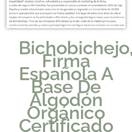
Bichobichejo
Firma
Española A
Base De
Algodón
Orgánico
Certificado