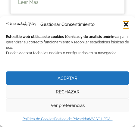
Leer Más
Gestionar Consentimiento
Este sitio web utiliza solo cookies técnicas y de análisis anónimas
para
garantizar su correcto funcionamiento y recopilar estadísticas básicas de
uso.
Puedes aceptar todas las cookies o configurarlas en tu navegador.
ACEPTAR
RECHAZAR
Ver preferencias
Alison Jane Reid Entrevista A Carolina
Política de Cookies
Política de Privacidad
AVISO LEGAL
De La Fuente Baños, Cofundadora De
Bichobichejo Y Diseñadora De La