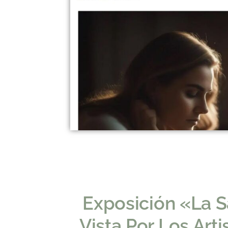
Exposición «La S
Vista Por Los Arti