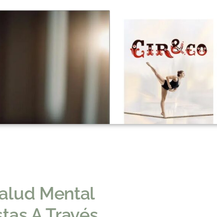
alud Mental
stas A Través