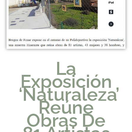
La
Exposición
‘Naturaleza’
Reúne
Obras De