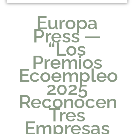
Europa
Press —
“Los
Premios
Ecoempleo
2025
Reconocen
Tres
Empresas