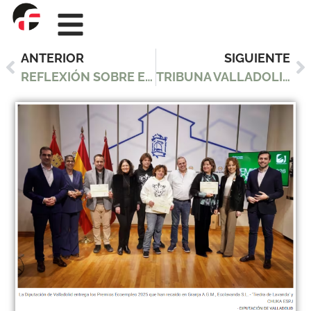
ANTERIOR
SIGUIENTE
REFLEXIÓN SOBRE EL IMPACTO HUMANO EN LA NATURALEZA: CAROLINA DE LA FUENTE EN DIARIO DE ÁVILA
TRIBUNA VALLADOLID — “LA DIPUTACIÓN DE VALLADOLID ENTREGA LOS PREMIOS ECOEMPLEO 2025 A PROYECTOS INNOVADORES DE EMPLEO VERDE”