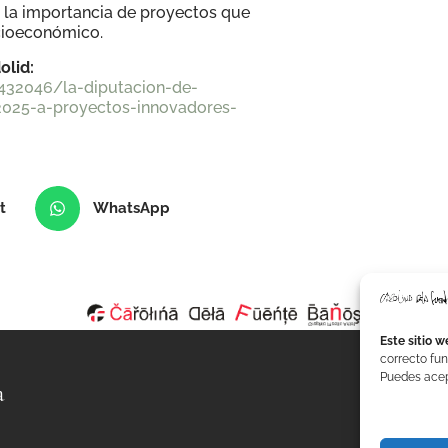
o la importancia de proyectos que
ocioeconómico.
olid:
/432046/la-diputacion-de-
2025-a-proyectos-innovadores-
t
WhatsApp
Este sitio w
correcto fun
Puedes acept
a